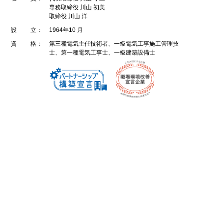
専務取締役 川⼭ 初美
取締役 川⼭ 洋
設 ⽴：
1964年10 ⽉
資 格：
第三種電気主任技術者、⼀級電気⼯事施⼯管理技
⼠、第⼀種電気⼯事⼠、
⼀級建築設備⼠