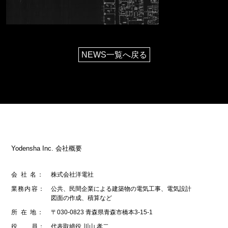
NEWS一覧へ戻る
Yodensha Inc. 会社概要
会 社 名：
株式会社洋電社
業務内容：
公共、⺠間企業による建築物の電気⼯事、電気設計
図⾯の作成、積算など
所 在 地：
〒030-0823 ⻘森県⻘森市橋本3-15-1
役 員：
代表取締役 川⼭ 孝⼆